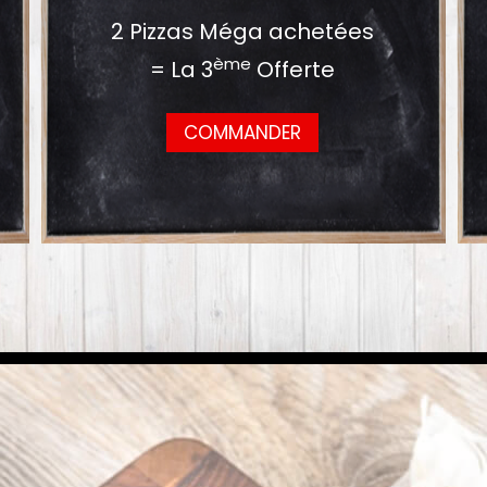
2 Pizzas Méga achetées
ème
= La 3
Offerte
COMMANDER