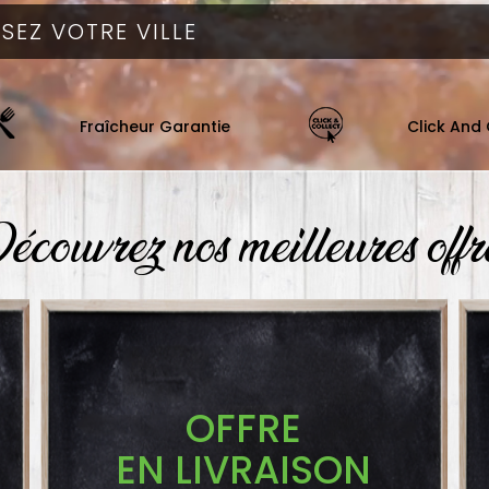
Fraîcheur Garantie
Click And 
écouvrez nos meilleures offr
OFFRE
EN LIVRAISON