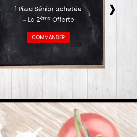
›
1 Pizza Sénior achetée
1
ème
= La 2
Offerte
COMMANDER