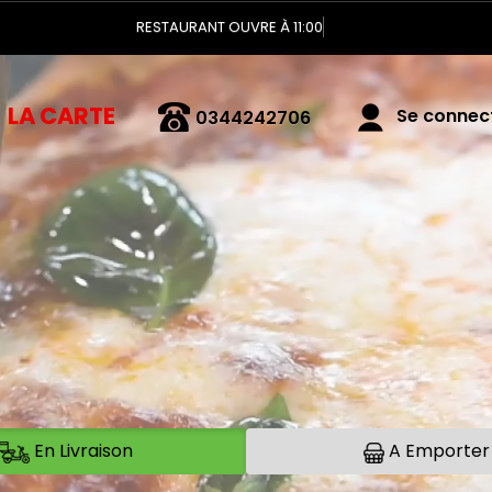
RESTAURANT OUVRE À 11:00
LA CARTE
Se connecte
0344242706
En Livraison
A Emporter