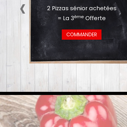
‹
2 Pizzas sénior achetées
ème
= La 3
Offerte
COMMANDER